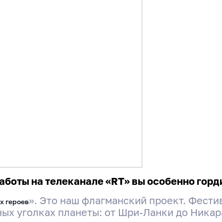
Поделиться
аботы на телеканале «RT» вы особенно горд
». Это наш флагманский проект. Фести
х героев
х уголках планеты: от Шри-Ланки до Никараг