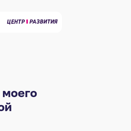
 моего
ой