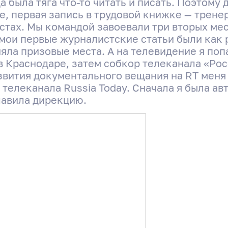
а была тяга что-то читать и писать. Поэтому
е, первая запись в трудовой книжке — трене
стах. Мы командой завоевали три вторых ме
 мои первые журналистские статьи были как р
яла призовые места. А на телевидение я попа
 Краснодаре, затем собкор телеканала «Рос
звития документального вещания на RT меня
 телеканала Russia Today. Сначала я была а
лавила дирекцию.
Интервью с «Героем моего
района» — Екатериной
Яковлевой