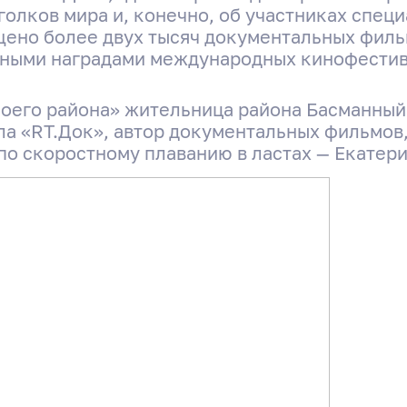
голков мира и, конечно, об участниках спец
ено более двух тысяч документальных фильм
ными наградами международных кинофестив
моего района» жительница района Басманный
а «RT.Док», автор документальных фильмов,
 по скоростному плаванию в ластах — Екатер