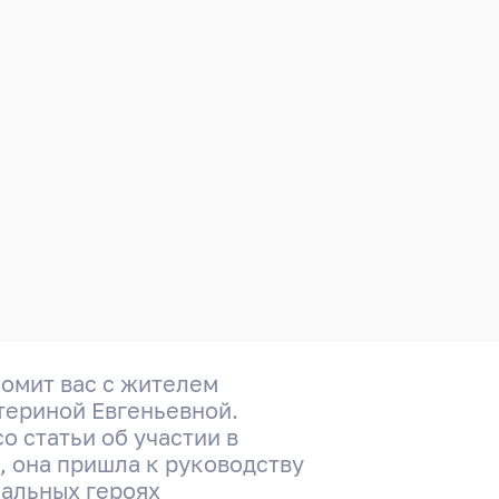
комит вас с жителем
териной Евгеньевной.
о статьи об участии в
 она пришла к руководству
еальных героях