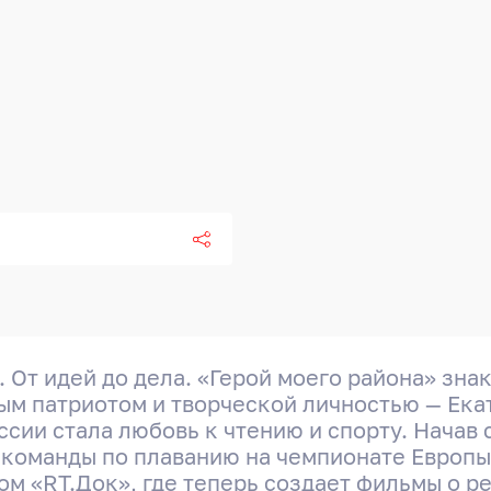
 От идей до дела. «Герой моего района» зна
ым патриотом и творческой личностью — Ека
ии стала любовь к чтению и спорту. Начав с
команды по плаванию на чемпионате Европы,
 «RT.Док», где теперь создает фильмы о р