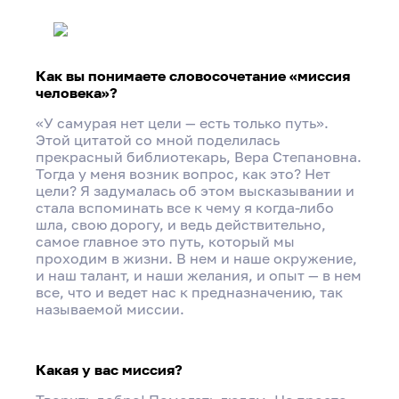
Как вы понимаете словосочетание «миссия
человека»?
«У самурая нет цели — есть только путь».
Этой цитатой со мной поделилась
прекрасный библиотекарь, Вера Степановна.
Тогда у меня возник вопрос, как это? Нет
цели? Я задумалась об этом высказывании и
стала вспоминать все к чему я когда-либо
шла, свою дорогу, и ведь действительно,
самое главное это путь, который мы
проходим в жизни. В нем и наше окружение,
и наш талант, и наши желания, и опыт — в нем
все, что и ведет нас к предназначению, так
называемой миссии.
Интервью с «Героем моего района»
Валентиной Волковой
Какая у вас миссия?
Поделиться