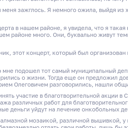
и меня зажглось. Я немного ожила, выйдя из 
ерта в нашем районе, я увидела, что я така
ашем районе много. Они, буквально живут те
ник, этот концерт, который был организован
 мне подошел тот самый муниципальный деп
орились о жизни. Тогда еще он предложил до
рием Олеговичем разговорились, нашли общ
инять участие в благотворительной акции в 
ажа различных работ для благотворительно
ные деньги уйдут на лечение онкобольных де
ь алмазной мозаикой, различной вышивкой, у
безвозмездно отдать свои работы, лишь бы э