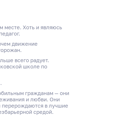
ем месте. Хоть и являюсь
педагог.
ричем движение
горожан.
льше всего радует.
яковской школе по
.
мобильным гражданам — они
еживания и любви. Они
и перерождаются в лучшие
езбарьерной средой.