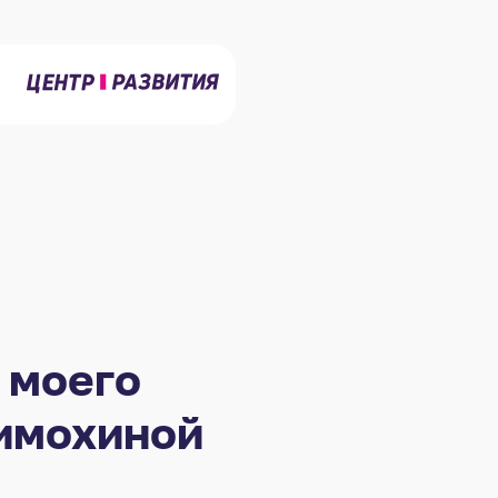
 моего
Тимохиной