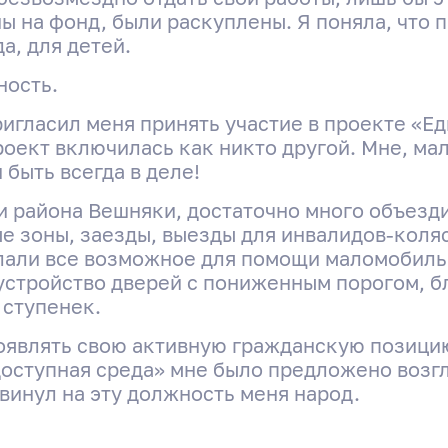
ы на фонд, были раскуплены. Я поняла, что п
а, для детей.
ность.
игласил меня принять участие в проекте «Ед
 проект включилась как никто другой. Мне, м
 быть всегда в деле!
и района Вешняки, достаточно много объезд
е зоны, заезды, выезды для инвалидов-коля
лали все возможное для помощи маломобиль
устройство дверей с пониженным порогом, б
 ступенек.
проявлять свою активную гражданскую позицию
доступная среда» мне было предложено возг
Интервью с «Героем моего
винул на эту должность меня народ.
района» Натальей Тимохиной