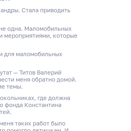
хандры. Стала приводить
я не одна. Маломобильных
ми мероприятиями, которые
 и для маломобильных
утат — Титов Валерий
вести меня обратно домой.
ие темы.
Сокольниках, где должна
го фонда Константина
тей.
 меня таких работ было
то помогло детишкам. И