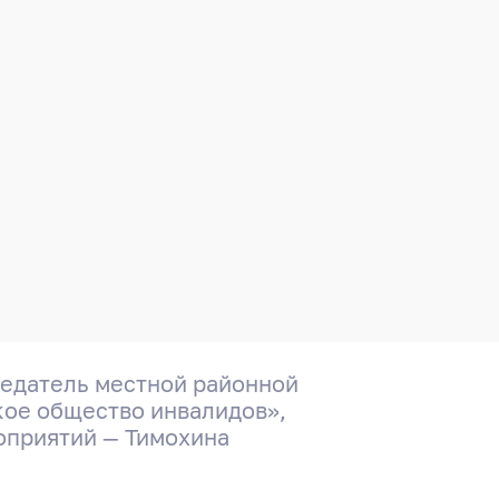
седатель местной районной
кое общество инвалидов»,
оприятий — Тимохина