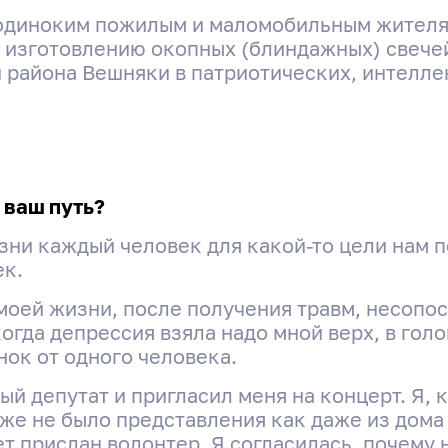
 одиноким пожилым и маломобильным жителя
 изготовлению окопных (блиндажных) свечей,
района Вешняки в патриотических, интеллек
 ваш путь?
изни каждый человек для какой-то цели нам п
ек.
моей жизни, после получения травм, несоп
огда депрессия взяла надо мной верх, в голо
ок от одного человека.
й депутат и пригласил меня на концерт. Я, 
же не было представления как даже из дома 
т прислан волонтер. Я согласилась, почему 