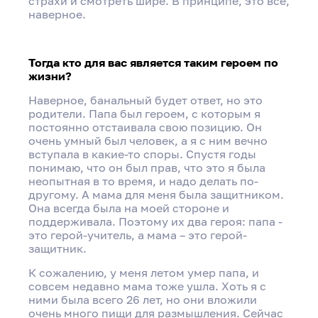
страхи и смотреть шире. В принципе, это всё,
наверное.
Тогда кто для вас является таким героем по
жизни?
Наверное, банальный будет ответ, но это
родители. Папа был героем, с которым я
постоянно отстаивала свою позицию. Он
очень умный был человек, а я с ним вечно
вступала в какие-то споры. Спустя годы
понимаю, что он был прав, что это я была
неопытная в то время, и надо делать по-
другому. А мама для меня была защитником.
Она всегда была на моей стороне и
поддерживала. Поэтому их два героя: папа -
это герой-учитель, а мама – это герой-
защитник.
К сожалению, у меня летом умер папа, и
совсем недавно мама тоже ушла. Хоть я с
ними была всего 26 лет, но они вложили
очень много пищи для размышления. Сейчас