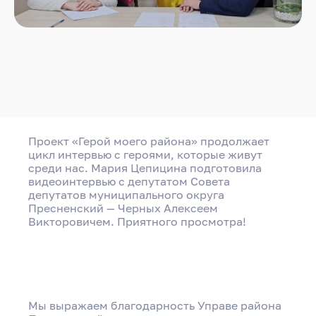
Интервью с «Героем моего района»
Проект «Герой моего района» продолжает
Алексеем Черных
цикл интервью с героями, которые живут
среди нас. Мария Цепицина подготовила
видеоинтервью с депутатом Совета
депутатов муниципального округа
Поделиться
Пресненский — Черных Алексеем
Викторовичем. Приятного просмотра!
Мы выражаем благодарность Управе района