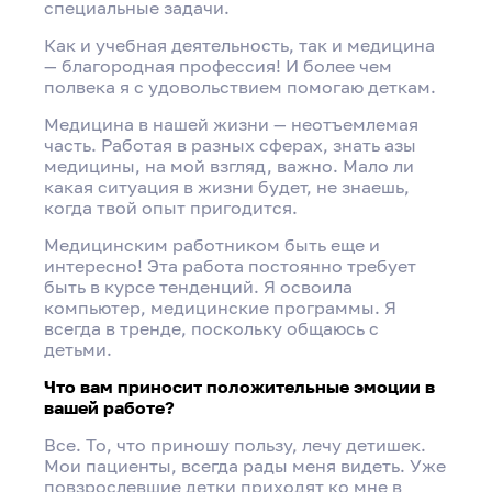
специальные задачи.
Как и учебная деятельность, так и медицина
— благородная профессия! И более чем
полвека я с удовольствием помогаю деткам.
Интервью с «Героем моего района»
Медицина в нашей жизни — неотъемлемая
Викторией Марковской
часть. Работая в разных сферах, знать азы
медицины, на мой взгляд, важно. Мало ли
какая ситуация в жизни будет, не знаешь,
Поделиться
когда твой опыт пригодится.
Медицинским работником быть еще и
интересно! Эта работа постоянно требует
быть в курсе тенденций. Я освоила
компьютер, медицинские программы. Я
всегда в тренде, поскольку общаюсь с
детьми.
Что вам приносит положительные эмоции в
вашей работе?
Все. То, что приношу пользу, лечу детишек.
Мои пациенты, всегда рады меня видеть. Уже
повзрослевшие детки приходят ко мне в