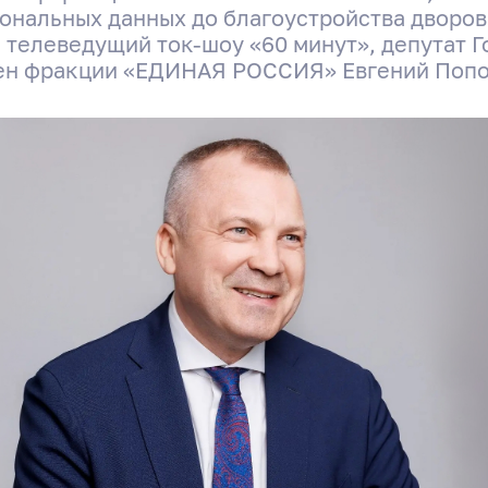
ональных данных до благоустройства дворов.
, телеведущий ток-шоу «60 минут», депутат 
ен фракции «ЕДИНАЯ РОССИЯ» Евгений Попо