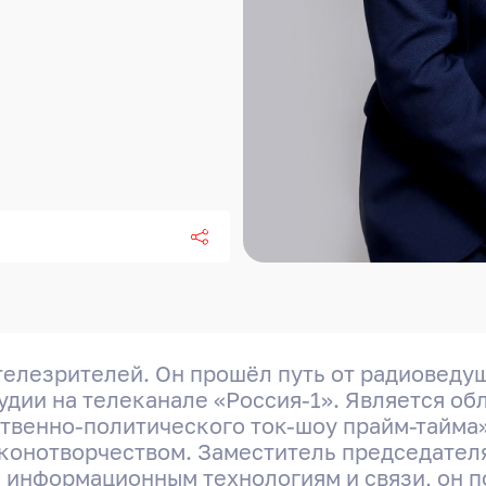
телезрителей. Он прошёл путь от радиоведущ
удии на телеканале «Россия-1». Является о
твенно-политического ток-шоу прайм-тайма»
аконотворчеством. Заместитель председател
 информационным технологиям и связи, он п