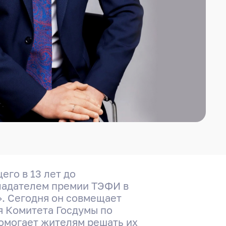
его в 13 лет до
бладателем премии ТЭФИ в
. Сегодня он совмещает
я Комитета Госдумы по
омогает жителям решать их