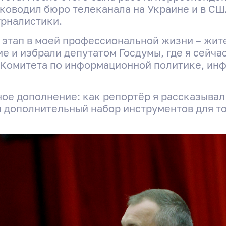
ководил бюро телеканала на Украине и в СШ
рналистики.
й этап в моей профессиональной жизни – жит
е и избрали депутатом Госдумы, где я сейч
 Комитета по информационной политике, ин
ное дополнение: как репортёр я рассказывал
л дополнительный набор инструментов для то
Интервью с «Героем моег
района» Евгением Попов