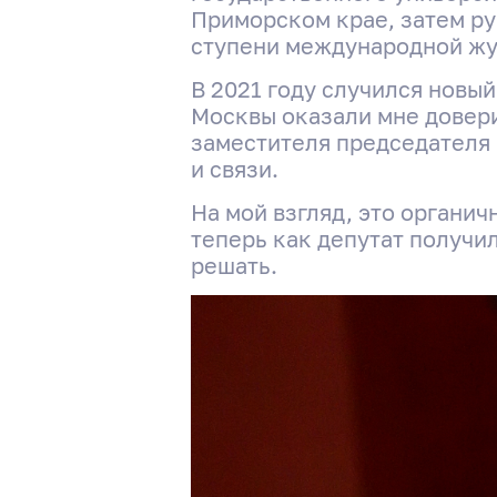
Приморском крае, затем ру
ступени международной жу
В 2021 году случился новы
Москвы оказали мне довери
заместителя председателя
и связи.
На мой взгляд, это органич
теперь как депутат получи
решать.