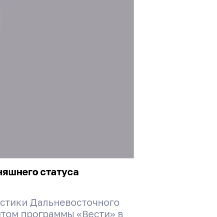
дняшнего статуса
листики Дальневосточного
нтом программы «Вести» в