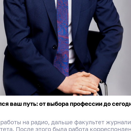
лся ваш путь: от выбора профессии до сего
 с работы на радио, дальше факультет журна
тета. После этого была работа корреспонде