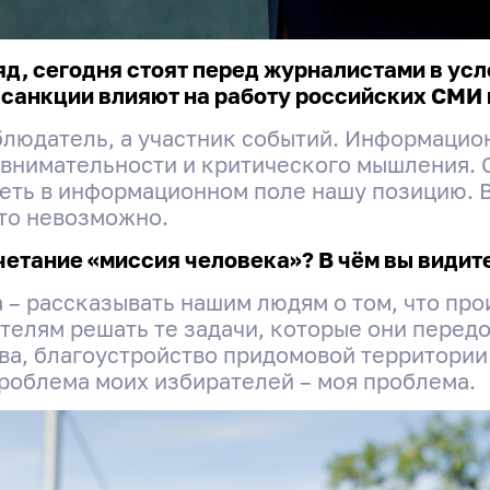
ляд, сегодня стоят перед журналистами в у
санкции влияют на работу российских СМИ и
блюдатель, а участник событий. Информаци
внимательности и критического мышления. 
реть в информационном поле нашу позицию. 
то невозможно.
четание «миссия человека»? В чём вы видит
 – рассказывать нашим людям о том, что про
телям решать те задачи, которые они передо 
ва, благоустройство придомовой территории
роблема моих избирателей – моя проблема.