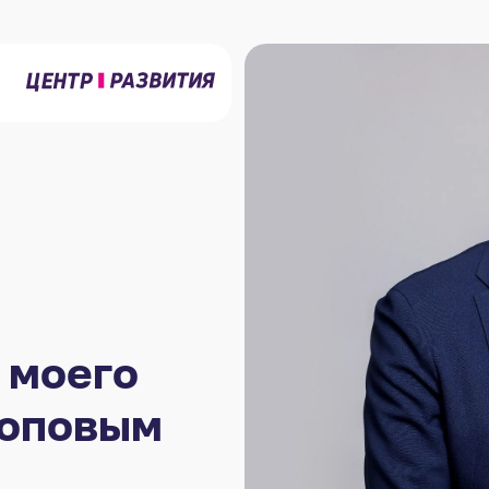
 моего
Поповым