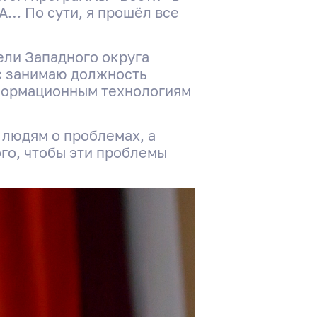
А… По сути, я прошёл все
ели Западного округа
ас занимаю должность
формационным технологиям
 людям о проблемах, а
го, чтобы эти проблемы
о
ым