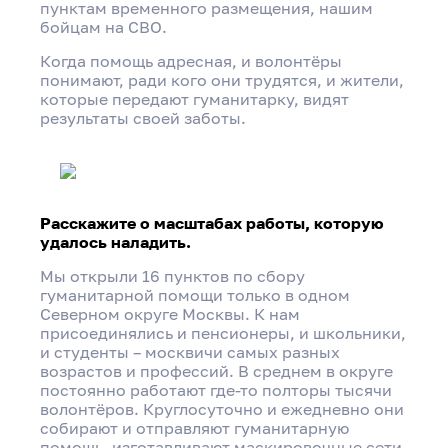
Эльдаром Шариповым
пунктам временного размещения, нашим
бойцам на СВО.
Когда помощь адресная, и волонтёры
Поделиться
понимают, ради кого они трудятся, и жители,
которые передают гуманитарку, видят
результаты своей заботы.
Расскажите о масштабах работы, которую
удалось наладить.
Мы открыли 16 пунктов по сбору
гуманитарной помощи только в одном
Северном округе Москвы. К нам
присоединялись и пенсионеры, и школьники,
и студенты – москвичи самых разных
возрастов и профессий. В среднем в округе
постоянно работают где-то полторы тысячи
волонтёров. Круглосуточно и ежедневно они
собирают и отправляют гуманитарную
помощь, изготавливают маскировочные сети