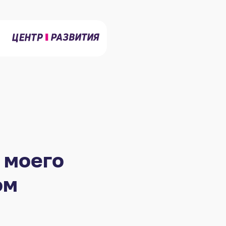
 моего
ом