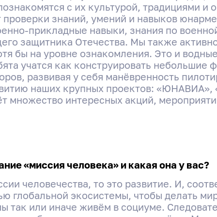
познакомятся с их культурой, традициями и о
т проверки знаний, умений и навыков юнар
оенно-прикладные навыки, знания по военной
его защитника Отечества. Мы также активно
тя бы на уровне ознакомления. Это и водны
ята учатся как конструировать небольшие фр
торов, развивая у себя манёвренность пилоти
звитию наших крупных проектов: «ЮНАВИА»
 множество интересных акций, мероприяти
ние «миссия человека» и какая она у вас?
сии человечества, то это развитие. И, соот
ью глобальной экосистемы, чтобы делать мир
мы так или иначе живём в социуме. Следовате