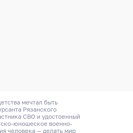
детства мечтал быть
урсанта Рязанского
астника СВО и удостоенный
етско-юношеское военно-
я человека — делать мир