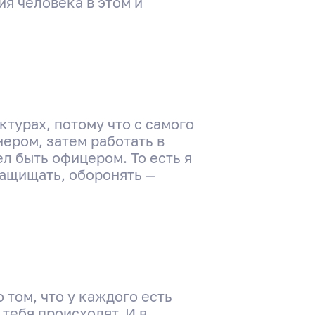
я человека в этом и
ктурах, потому что с самого
нером, затем работать в
л быть офицером. То есть я
защищать, оборонять —
 том, что у каждого есть
тебя происходят. И в