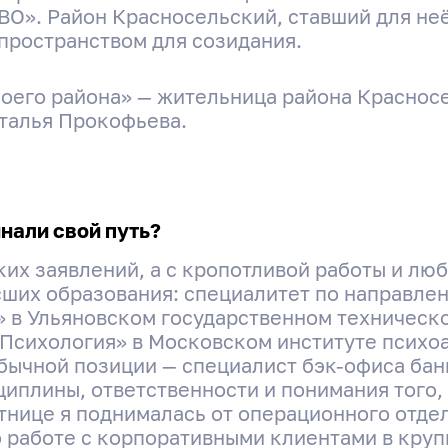
ВО». Район Красносельский, ставший для не
 пространством для созидания.
моего района» — жительница района Краснос
талья Прокофьева.
инали свой путь?
ких заявлений, а с кропотливой работы и лю
ших образования: специалитет по направлен
 в Ульяновском государственном техническо
Психология» в Московском институте психоан
обычной позиции — специалист бэк-офиса бан
циплины, ответственности и понимания того
тнице я поднималась от операционного отде
 работе с корпоративными клиентами в круп