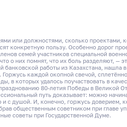
иями или должностями, сколько проектами, 
сят конкретную пользу. Особенно дорог про
членов семей участников специальной военно
что о них помнят, что их боль разделяют, — э
й банковской работы из Казахстана, нашла в
. Горжусь каждой окопной свечой, сплетённ
ы, в которых удалось поучаствовать в каче
празднованию 80-летия Победы в Великой О
ессиональный путь доказывает: можно начина
о и с душой. И, конечно, горжусь доверием,
ыбрав общественным советником при главе у
тные советы при Государственной Думе.