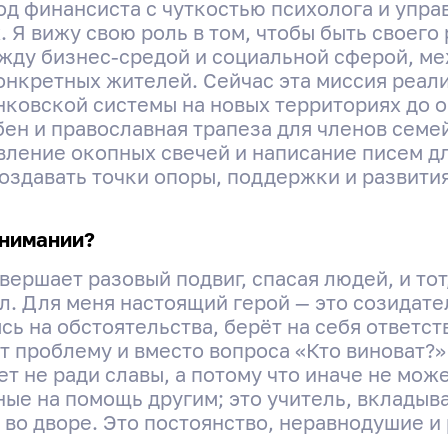
д финансиста с чуткостью психолога и упра
 Я вижу свою роль в том, чтобы быть своего
жду бизнес-средой и социальной сферой, м
онкретных жителей. Сейчас эта миссия реал
анковской системы на новых территориях до 
бен и православная трапеза для членов семе
вление окопных свечей и написание писем дл
создавать точки опоры, поддержки и развития
Интервью с «Героем моего
онимании?
района» Натальей Прокофьевой
овершает разовый подвиг, спасая людей, и то
л. Для меня настоящий герой — это созидате
сь на обстоятельства, берёт на себя ответс
т проблему и вместо вопроса «Кто виноват?»
Поделиться
ет не ради славы, а потому что иначе не може
ные на помощь другим; это учитель, вкладыв
 во дворе. Это постоянство, неравнодушие и